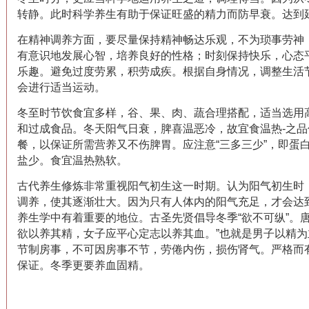
转静。此时科学养生有助于保证旺盛的精力而防早衰。达到
在精神调养方面，要尽量保持精神畅达乐观，不为琐事劳神
有意识地发展心智，培养良好的性格；时刻保持快乐，心态
乐趣。避免过度劳累，积劳成疾。根据自身情况，调整生活
会进行适当运动。
冬至时节饮食宜多样，谷、果、肉、蔬合理搭配，适当选用
和过成食品。冬天阳气日衰，脾喜温恶冷，故宜食温热-之
餐，以保证所需营养又不伤脾胃。应注意“三多三少”，即蛋
盐少。食宜温热熟软。
古代养生修炼非常重视阳气初生这一时期。认为阳气初生时
调养，使其逐渐壮大。因为只有人体内的阳气充足，才会达
养生学中有着重要的地位。古圣先贤倡导冬季“欲不可纵”。
欲以养其精，女子应平心定志以养其血。”也就是男子以精
节制房事，不可因房事不节，劳倦内伤，损伤肾气。严格而
保证。冬季更要养血固精。