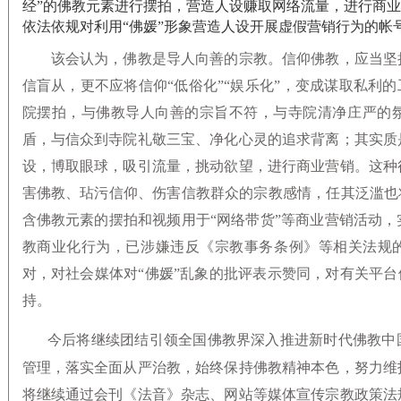
经”的佛教元素进行摆拍，营造人设赚取网络流量，进行商
依法依规对利用“佛媛”形象营造人设开展虚假营销行为的帐
该会
认为，佛教是导人向善的宗教。信仰佛教，应当坚
信盲从，更不应将信仰“低俗化”“娱乐化”，变成谋取私利的
院摆拍，与佛教导人向善的宗旨不符，与寺院清净庄严的
盾，与信众到寺院礼敬三宝、净化心灵的追求背离；其实质
设，博取眼球，吸引流量，挑动欲望，进行商业营销。这种
害佛教、玷污信仰、伤害信教群众的宗教感情，任其泛滥也
含佛教元素的摆拍和视频用于“网络带货”等商业营销活动
教商业化行为，已涉嫌违反《宗教事务条例》等相关法规的
对，对社会媒体对“佛媛”乱象的批评表示赞同，对有关平台
持。
今后将继续团结引领全国佛教界深入推进新时代佛教中
管理，落实全面从严治教，始终保持佛教精神本色，努力维
将继续通过会刊《法音》杂志、网站等媒体宣传宗教政策法