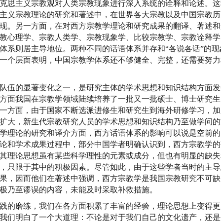
克思主义宗教观对人类宗教现象进行深入系统的诠释和论述。这
主义宗教理论的研究和著述中，在世界各大宗教以及中国宗教历
现。另一方面，在对西方宗教学理论和研究成果的翻译、著述和
教心理学、宗教人类学、宗教现象学、比较宗教学、宗教诠释学
体系则居主导地位。两种不同的话语体系并存和“各说各话”的现
一个层面表明，中国宗教学体系还不够健全、完整，还需要努力
伍的显著变化之一，是研究主体的学术思想和知识结构方面发
一方面我国在宗教学领域陆续培养了一批又一批硕士、博士研究生
一方面，由于国家不断选派进修生和研究生到海外研修学习，加
扩大，新生代宗教研究人员的学术思想和知识结构乃至做学问的
学理论的研究和译介方面，西方话语体系的影响可以说是空前的
论和学术成果过程中，部分中国学者明确认识到，西方宗教学的
其理论思想虽有某些科学理性的元素或成分，但也有明显的缺失
，只限于其中的积极因素。尽管如此，由于这些学者当时的主导
果，因而他们在著述中强调，西方宗教学是我国宗教研究不可缺
极乃至谬误的内容，未能及时采取补救措施。
的磨练，我们在各方面积累了丰富的经验，理论思想上变得更
我们明白了一个大道理：不论是对于我们自己的文化遗产，还是