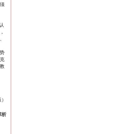
须
认
，
、
势
克
教
版）
探析