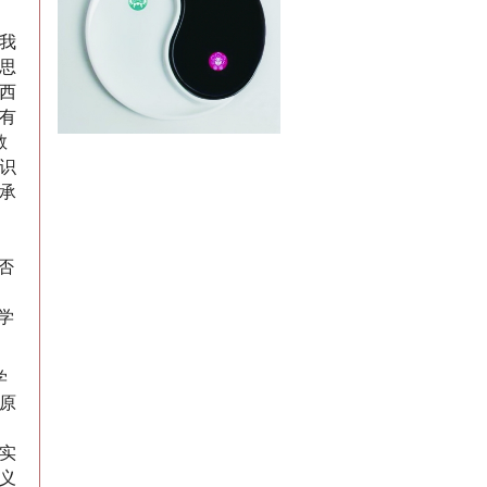
我
思
西
有
教
识
承
否
学
学
原
实
义