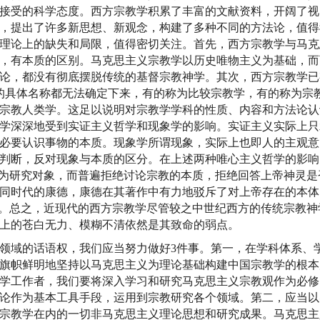
接受的科学态度。西方宗教学积累了丰富的文献资料，开阔了视
，提出了许多新思想、新观念，构建了多种不同的方法论，值得
理论上的缺失和局限，值得密切关注。首先，西方宗教学与马克
，有本质的区别。马克思主义宗教学以历史唯物主义为基础，而
论，都没有彻底摆脱传统的基督宗教神学。其次，西方宗教学已
学的具体名称都无法确定下来，有的称为比较宗教学，有的称为宗
宗教人类学。这足以说明对宗教学学科的性质、内容和方法论认
学深深地受到实证主义哲学和现象学的影响。实证主义实际上只
必要认识事物的本质。现象学所谓现象，实际上也即人的主观意
判断，反对现象与本质的区分。在上述两种唯心主义哲学的影响
作为研究对象，而普遍拒绝讨论宗教的本质，拒绝回答上帝神灵是
同时代的康德，康德在其著作中有力地驳斥了对上帝存在的本体
”。总之，近现代的西方宗教学尽管较之中世纪西方的传统宗教神
上的苍白无力、模糊不清依然是其致命的弱点。
域的话语权，我们应当努力做好3件事。第一，在学科体系、
旗帜鲜明地坚持以马克思主义为理论基础构建中国宗教学的根本
学工作者，我们要将深入学习和研究马克思主义宗教观作为必修
论作为基本工具手段，运用到宗教研究各个领域。第二，应当以
宗教学在内的一切非马克思主义理论思想和研究成果。马克思主