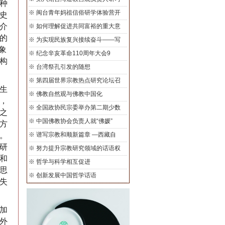
种
※
闽台青年妈祖信俗研学体验营开
史
介
※
如何理解促进共同富裕的重大意
的
※
为实现民族复兴接续奋斗——写
象
※
纪念辛亥革命110周年大会9
构
※
台湾祭孔引发的随想
※
第四届世界宗教热点研究论坛召
生
※
佛教自然观与佛教中国化
，
※
全国政协民宗委举办第二期少数
之
※
中国佛教协会负责人就“佛媛”
方
。
※
谱写宗教和顺新篇章 —西藏自
研
※
努力提升宗教研究领域的话语权
和
※
哲学与科学相互促进
思
※
创新发展中国哲学话语
失
加
外