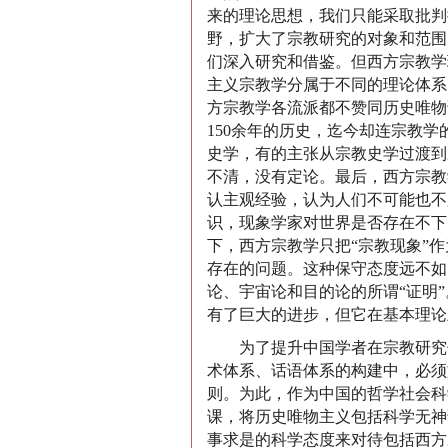
来的理论思想，我们只能采取批判
野，扩大了宗教研究的对象和范围
们深入研究和借鉴。但西方宗教学
主义宗教学分属于不同的理论体系
方宗教学各流派都不赞同历史唯物
150余年的历史，迄今却连宗教
史学，有的主张从宗教史学过渡到
不清，没有定论。最后，西方宗教
认主观经验，认为人们不可能也不
识，现象学家对世界是否存在不下
下，西方宗教学只把“宗教现象”
存在的问题。这种保守态度远不如
论、宇宙论和目的论的所谓“证明
有了巨大的进步，但它在基本理论
为了提升中国学者在宗教研究领
术体系、话语体系的构建中，必须
则。为此，作为中国的哲学社会科
课，将历史唯物主义包括科学无神
事求是的科学态度来对待包括西方