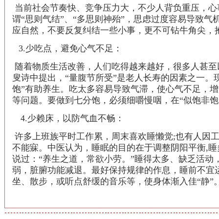
当前社会节奏快、竞争压力大，不少人背负重压，心
谓“思则气结”、“多思则神殆”，思虑过度容易导致
应自然，不要反复纠结一些小事，更不可钻牛角尖，
3.少吃点，避免心气不足：
随着物质生活改善，人们吃得越来越好，很多人甚至
叟诗中提出，“量腹节所受”是老人长寿的因素之一。
饱”有助养生。吃太多容易导致气滞，使心气不足，
等问题。要做到七分饱，必须细嚼慢咽，在“似饱非饱
4.少赖床，以防气血不畅：
许多上班族平时工作累，周末喜欢睡懒觉;也有人因
不能寐。中医认为，睡眠的目的在于调整阴阳平衡,
说过：“养生之道，常欲小劳。”睡得太多、缺乏活动
弱，脏腑功能减退。最好保持规律的作息，睡前不宜
坐、散步，或听点舒缓的音乐等，使身体渐入佳“静”