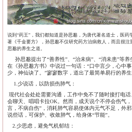
说到“药王”，我们都知道是孙思邈，为唐代著名道士，医药
著《千金要方》，孙思邈不仅研究药方治病救人，而且很注
思邈的养生之道。
孙思邈提出了“善养性”、“治未病”、“消未患”等养
在《孙思邈方书》中说过一句话：“口中言少，心中
少，神仙诀了。”寥寥数字，道出了最简单易行的养
1.少说话，以防损伤肺气：
现代社会处处需要沟通，工作中免不了随时接打电话
会聊天、唱唱卡拉OK。然而，成天说个不停会伤气，
言，不病自伤”，消耗肺气容易使体内元气不足，外
说些话，可保护、收敛肺气，给身体“节能”。
2.少思虑，避免气机郁结：