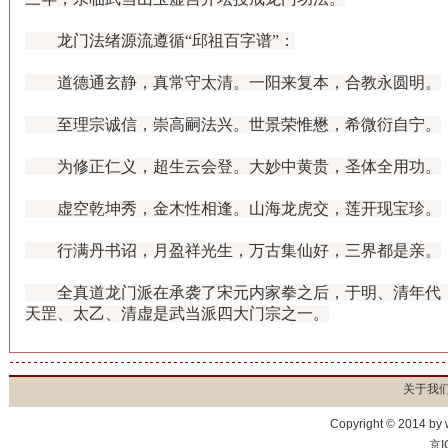
龙门法绪源流遵循“邱祖百字谱”：
道德通玄静，真常守太清。一阳来复本，合教永圆明。
至理宗诚信，崇高嗣法兴。世景荣惟懋，希微衍自宁。
为修正仁义，超生云会登。大妙中黄贵，圣体全用功。
虚空乾坤秀，金木性相逢。山海龙虎交，莲开现宝珍。
行满丹书诏，月盈祥光生，万古集仙好，三界都是亲。
全真道龙门派在承袭了宋元内家拳之后，于明、清年代，
天罡、太乙、清虚是武当派四大门宗之一。
关于我
Copyright © 2014 by
京I