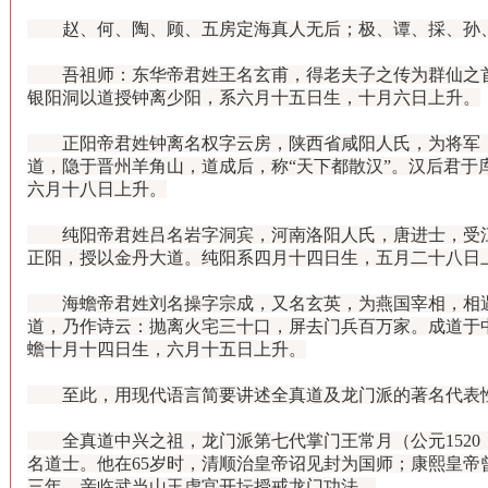
赵、何、陶、顾、五房定海真人无后；极、谭、採、孙、
吾祖师：东华帝君姓王名玄甫，得老夫子之传为群仙之首
银阳洞以道授钟离少阳，系六月十五日生，十月六日上升。
正阳帝君姓钟离名权字云房，陕西省咸阳人氏，为将军，
道，隐于晋州羊角山，道成后，称“天下都散汉”。汉后君于
六月十八日上升。
纯阳帝君姓吕名岩字洞宾，河南洛阳人氏，唐进士，受江
正阳，授以金丹大道。纯阳系四月十四日生，五月二十八日
海蟾帝君姓刘名操字宗成，又名玄英，为燕国宰相，相遇
道，乃作诗云：抛离火宅三十口，屏去门兵百万家。成道于
蟾十月十四日生，六月十五日上升。
至此，用现代语言简要讲述全真道及龙门派的著名代表
全真道中兴之祖，龙门派第七代掌门王常月（公元1520，
名道士。他在65岁时，清顺治皇帝诏见封为国师；康熙皇帝
三年，亲临武当山玉虚宫开坛授戒龙门功法。