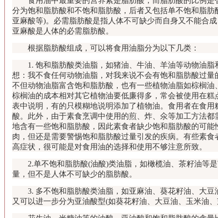
食用油中最重要的营养素是脂肪酸，而脂肪酸的比例是否
分为饱和脂肪酸和不饱和脂肪酸，后者又包括单不饱和脂肪酸
亚麻酸等)。必需脂肪酸是指人体不可缺少而自身又不能合
亚麻酸是人体的必需脂肪酸。
根据脂肪酸组成，可以将食用油脂分为以下几类：
1. 饱和脂肪酸类油脂，如猪油、牛油、羊油等动物油脂
想：我不食任何动物油脂，对我来说不会有饱和脂肪酸过量
不但动物油脂富含饱和脂肪酸，也有一些植物油脂如棕榈油
棕榈油的成本相对其它植物油要低廉得多，常会被使用在糕
表中说明，有的只模糊地说明添加了植物油。食用者在食用
酸。此外，由于素食烹调中使用的煎、炸、氽等加工方法都
地含有一些饱和脂肪酸，因此素食者缺少饱和脂肪酸的可能
肉，但还是需要警惕饱和脂肪酸过量引发的疾病。有些素食
高症状，很可能是对食用油的选择和使用不够注意所致。
2.单不饱和脂肪酸(油酸)类油脂，如橄榄油、茶籽油等
量，但不是人体不可缺少的脂肪酸。
3. 多不饱和脂肪酸类油脂，如亚麻油、葵花籽油、大豆
又可以进一步分为亚油酸型(如葵花籽油、大豆油、玉米油、芝