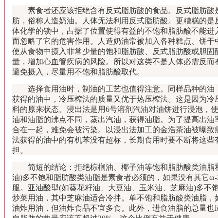
素食者还应该拒绝含有反式脂肪酸的食品。反式脂肪酸是
肪，俗称人造奶油。人体无法利用反式脂肪酸。更糟糕的是
体化学的锁中，占据了位置使得有益的不饱和脂肪酸不能进
而忽略了它的危害作用。人造奶油常被加入各种糕点、饼干
使从食物中摄入非常少量的饱和脂肪酸、反式脂肪酸或胆固醇
量，增加心血管疾病的风险。所以对这类不是人体必需反而有
避免摄入，尽量用不饱和脂肪酸取代。
选择食用油时，制油的工艺也值得注意。同样品种的油，
获得的油中，冷压榨法的质量又优于热压榨法。这是因为冷
料的原来状态。浸出法是用6号溶剂汽油对油饼进行浸泡，
油和油脂的沸点不同，蒸出汽油，获得油脂。为了提高出油
合在一起，难免会被污染。以浸出法加工的金浩茶油被曝致癌
法获得的油中的有机苯没有超标，长期食用时要不断将这些
担。
简短的结论：拒绝棕榈油、椰子油等饱和脂肪酸类油脂和
油)多不饱和脂肪酸类油脂是素食者必须的，如果没有其它ω
服。亚油酸型(如葵花籽油、大豆油、玉米油、芝麻油)多不
炒菜用油，其中芝麻油适合冷拌。单不饱和脂肪酸类油脂，
油炸用油，但油炸食品不宜多食。此外，进食油脂的总量也