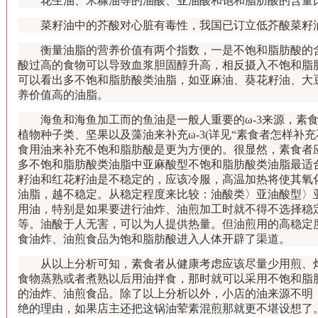
花生油、米糠油等的油酸、亚油酸和饱和脂肪酸的含量
菜籽油中的芥酸对心脏有毒性，我国已订立低芥酸菜籽
衡量油脂的营养价值有两个指数，一是不饱和脂肪酸的含
酸过高的食物可以导致血浆胆固醇升高，相反摄入不饱和脂
可以看出多不饱和脂肪酸类油脂，如亚麻油、葵花籽油、大
养价值高的油脂。
海鱼和海鱼加工而的鱼油是一般人重要的ω-3来源，素食
植物种子类、坚果以及藻油来补充ω-3(详见“素食者怎样补
食用油来补充不饱和脂肪酸是更为方便的。很显然，素食者
多不饱和脂肪酸类油脂中亚麻酸型不饱和脂肪酸类油脂最适
籽油和红花籽油是不稳定的，应该冷服，高温加热将使其氧
油脂，越不稳定。从稳定程度来比较：油酸类〉亚油酸型〉
用油，特别是如果要进行油炸、油煎加工时就不得不选择稳
等。油酸于人无害，可以为人提供热量。但油煎用的高稳定
食油炸、油煎食品为饱和脂肪酸进入人体开辟了渠道。
从以上分析可知，素食者从健康考虑应该尽量少用煎、炸
食物蒸熟或者煮熟以后用油拌食，那时就可以采用不饱和脂
的油炸、油煎食品。除了以上分析以外，小店的油来源不明
绝的理由，如果店主还把这锅油荤素混煎那就更不堪设想了