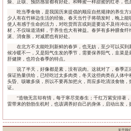
燥、止咳、预防感冒都有好处。和蜂蜜一样甜蜜的红枣，也
吃当季食物，是我国历来提倡的顺应自然规律的养生方式
少人有在竹林边生活的经验。春天当竹子将萌发时，晚上能
使人有感于生命的活力，对吃货而言或则是要迫不及待冲出
材，不仅味道清鲜，于养生也大有裨益。春笋有多种膳食纤
涎、消食胀，对减肥也有好处。
在北方不太能吃到新鲜的春笋，也无妨，至少可以买到新
候冷暖不一，又是阳气生发的季节，需要保养阳气，韭菜是
肝健脾，也符合春季的特点。
说了半天，好像都是素，没有说肉。这就对了，春季正应
保证热量供给，已经吃过太多肉类，冬天这些肉类在人体中
头昏、咳嗽多痰，所以不要再加把火，而应多吃清淡食物，
证。
“造物无言却有情，每于寒尽觉春生；千红万紫安排著，
雷带来的勃勃生机时，也该调养好自己的身体，启动出发，
关于我