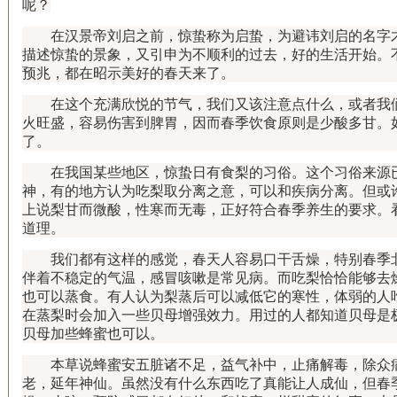
呢？
在汉景帝刘启之前，惊蛰称为启蛰，为避讳刘启的名字才
描述惊蛰的景象，又引申为不顺利的过去，好的生活开始。
预兆，都在昭示美好的春天来了。
在这个充满欣悦的节气，我们又该注意点什么，或者我们
火旺盛，容易伤害到脾胃，因而春季饮食原则是少酸多甘。
了。
在我国某些地区，惊蛰日有食梨的习俗。这个习俗来源已
神，有的地方认为吃梨取分离之意，可以和疾病分离。但或
上说梨甘而微酸，性寒而无毒，正好符合春季养生的要求。
道理。
我们都有这样的感觉，春天人容易口干舌燥，特别春季北
伴着不稳定的气温，感冒咳嗽是常见病。而吃梨恰恰能够去
也可以蒸食。有人认为梨蒸后可以减低它的寒性，体弱的人
在蒸梨时会加入一些贝母增强效力。用过的人都知道贝母是
贝母加些蜂蜜也可以。
本草说蜂蜜安五脏诸不足，益气补中，止痛解毒，除众病
老，延年神仙。虽然没有什么东西吃了真能让人成仙，但春